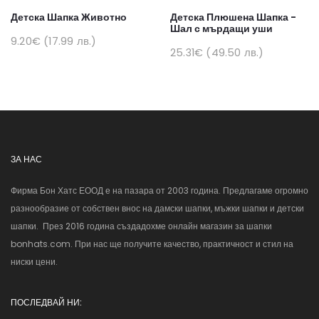
Детска Шапка Животно
Детска Плюшена Шапка -
Шал с мърдащи уши
9.20€ (17.99 лв.)
25.31€ (49.50 лв.)
ЗА НАС
Фирма Бон Хатс ЕООД е на пазара от 2003 година. Предлагаме огромно
разнообразие от собствен внос на дамски шапки, мъжки шапки и детски
шапки. През 2016 година създадохме онлайн магазин за шапки
bonhats.com. При нас ще получите качество, практичност и стил на
ниски цени.
ПОСЛЕДВАЙ НИ: