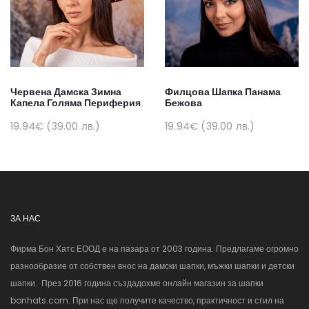
Червена Дамска Зимна
Филцова Шапка Панама
Капела Голяма Периферия
Бежова
19.94€ (39.00 лв.)
19.94€ (39.00 лв.)
ЗА НАС
Фирма Бон Хатс ЕООД е на пазара от 2003 година. Предлагаме огромно
разнообразие от собствен внос на дамски шапки, мъжки шапки и детски
шапки. През 2016 година създадохме онлайн магазин за шапки
bonhats.com. При нас ще получите качество, практичност и стил на