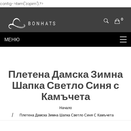
config->item('zopim');?>
0
Плетена Дамска Зимна
Шапка Светло Синя с
Камъчета
Начало
Плетена Дамска Зимна Шапка Светло Синя С Камъчета