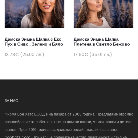
Дамска Зимна Шапка с Еко
Дамска Зимна Шапка
Пух в Сиво , Зелено и Бяло
Плетена в Светло Бежово
12.78€ (25.00 лв.)
17.90€ (35.01 лв.)
ЗА НАС
Фирма Бон Хатс ЕООД е на пазара от 2003 година. Предлагаме огромно
разнообразие от собствен внос на дамски шапки, мъжки шапки и детски
шапки. През 2016 година създадохме онлайн магазин за шапки
bonhats.com. При нас ще получите качество, практичност и стил на