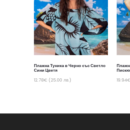
Плажна Туника в Черно със Светло
Плажна
Сини Цветя
Пискю
12.78€ (25.00 лв.)
19.94€