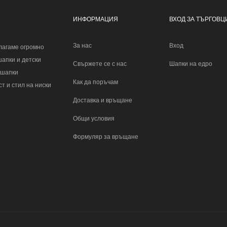
ИНФОРМАЦИЯ
ВХОД ЗА ТЪРГОВЦ
За нас
Вход
лагаме огромно
шапки и детски
Свържете се с нас
Шапки на едро
 шапки
Как да поръчам
т и стил на ниски
Доставка и връщане
Общи условия
Формуляр за връщане