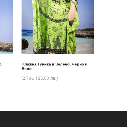
о
Плажна Туника в Зелено, Черно и
Плажна Туни
Бяло
Циклама
12.78€ (25.00 лв.)
12.78€ (25.0