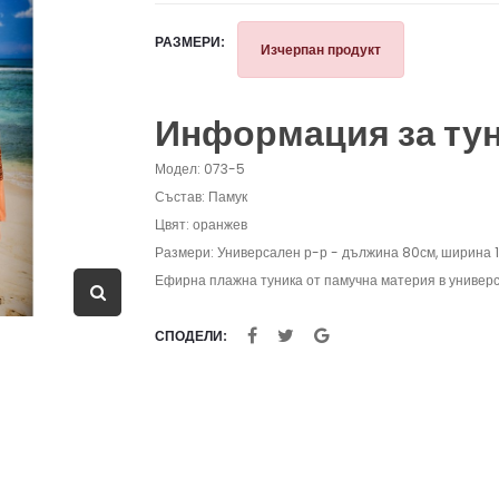
РАЗМЕРИ:
Изчерпан продукт
Информация за ту
Модел: 073-5
Състав: Памук
Цвят: оранжев
Размери: Универсален р-р - дължина 80см, ширина 
Ефирна плажна туника от памучна материя в универс
СПОДЕЛИ: