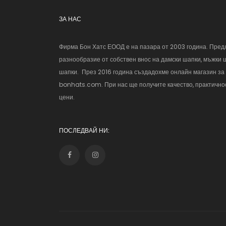
ЗА НАС
Фирма Бон Хатс ЕООД е на пазара от 2003 година. Пред
разнообразие от собствен внос на дамски шапки, мъжки 
шапки. През 2016 година създадохме онлайн магазин за
bonhats.com. При нас ще получите качество, практичнос
цени.
ПОСЛЕДВАЙ НИ: