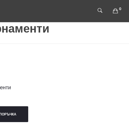
0
рнаменти
енти
ПОРЪЧКА