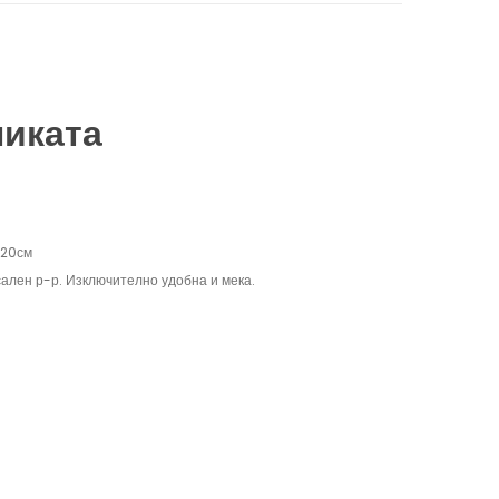
никата
120см
ален р-р. Изключително удобна и мека.