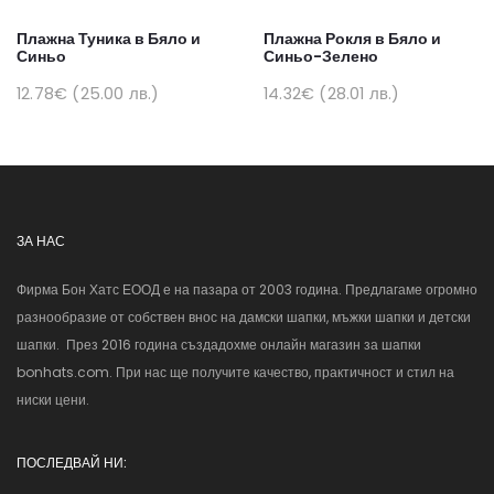
Плажна Туника в Бяло и
Плажна Рокля в Бяло и
Синьо
Синьо-Зелено
12.78€ (25.00 лв.)
14.32€ (28.01 лв.)
ЗА НАС
Фирма Бон Хатс ЕООД е на пазара от 2003 година. Предлагаме огромно
разнообразие от собствен внос на дамски шапки, мъжки шапки и детски
шапки. През 2016 година създадохме онлайн магазин за шапки
bonhats.com. При нас ще получите качество, практичност и стил на
ниски цени.
ПОСЛЕДВАЙ НИ: