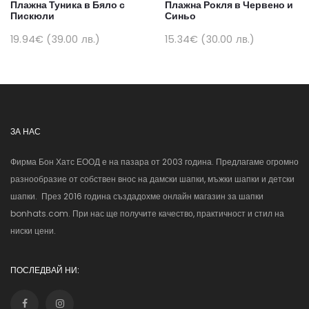
Плажна Туника в Бяло с
Плажна Рокля в Червено и
Пискюли
Синьо
19.94€ (39.00 лв.)
15.34€ (30.00 лв.)
ЗА НАС
Фирма Бон Хатс ЕООД е на пазара от 2003 година. Предлагаме огромно
разнообразие от собствен внос на дамски шапки, мъжки шапки и детски
шапки. През 2016 година създадохме онлайн магазин за шапки
bonhats.com. При нас ще получите качество, практичност и стил на
ниски цени.
ПОСЛЕДВАЙ НИ: