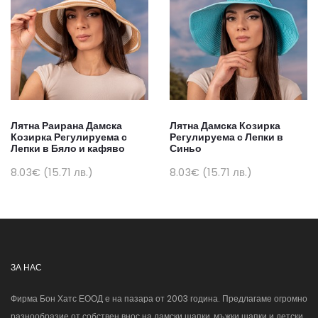
Лятна Раирана Дамска
Лятна Дамска Козирка
Козирка Регулируема с
Регулируема с Лепки в
Лепки в Бяло и кафяво
Синьо
8.03€ (15.71 лв.)
8.03€ (15.71 лв.)
ЗА НАС
Фирма Бон Хатс ЕООД е на пазара от 2003 година. Предлагаме огромно
разнообразие от собствен внос на дамски шапки, мъжки шапки и детски