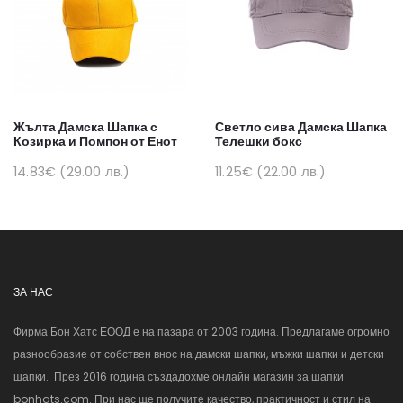
Жълта Дамска Шапка с
Светло сива Дамска Шапка
Козирка и Помпон от Енот
Телешки бокс
14.83€ (29.00 лв.)
11.25€ (22.00 лв.)
ЗА НАС
Фирма Бон Хатс ЕООД е на пазара от 2003 година. Предлагаме огромно
разнообразие от собствен внос на дамски шапки, мъжки шапки и детски
шапки. През 2016 година създадохме онлайн магазин за шапки
bonhats.com. При нас ще получите качество, практичност и стил на