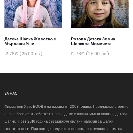
Детска Шапка Животно с
Розова Детска Зимна
Мърдащи Уши
Шапка за Момичета
12.78€ (25.00 лв.)
12.78€ (25.00 лв.)
ЗА НАС
Фирма Бон Хатс ЕООД е на пазара от 2003 година. Предлагаме огромно
разнообразие от собствен внос на дамски шапки, мъжки шапки и детски
шапки. През 2016 година създадохме онлайн магазин за шапки
bonhats.com. При нас ще получите качество, практичност и стил на