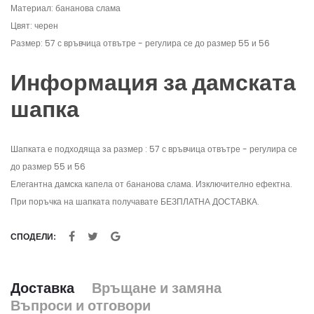
Материал: бананова слама
Цвят: черен
Размер: 57 с връвчица отвътре - регулира се до размер 55 и 56
Информация за дамската
шапка
Шапката е подходяща за размер : 57 с връвчица отвътре - регулира се
до размер 55 и 56
Елегантна дамска капела от бананова слама. Изключително ефектна.
При поръчка на шапката получавате БЕЗПЛАТНА ДОСТАВКА.
СПОДЕЛИ:
Доставка
Връщане и замяна
Въпроси и отговори