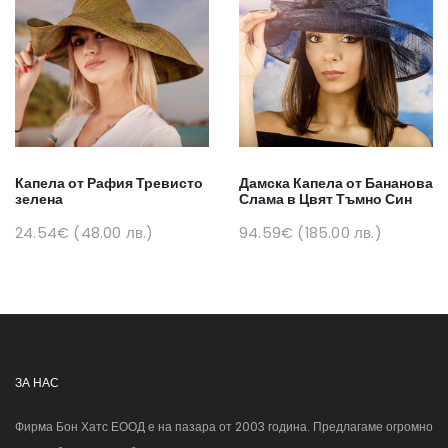
Капела от Рафия Тревисто
Дамска Капела от Бананова
зелена
Слама в Цвят Тъмно Син
24.54€ (48.00 лв.)
94.59€ (185.00 лв.)
ЗА НАС
Фирма Бон Хатс ЕООД е на пазара от 2003 година. Предлагаме огромно