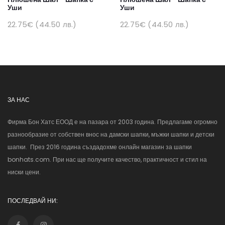
Уши
Уши
22.75€ (44.50 лв.)
22.75€ (44.50 лв.)
ЗА НАС
Фирма Бон Хатс ЕООД е на пазара от 2003 година. Предлагаме огромно
разнообразие от собствен внос на дамски шапки, мъжки шапки и детски
шапки. През 2016 година създадохме онлайн магазин за шапки
bonhats.com. При нас ще получите качество, практичност и стил на
ниски цени.
ПОСЛЕДВАЙ НИ: