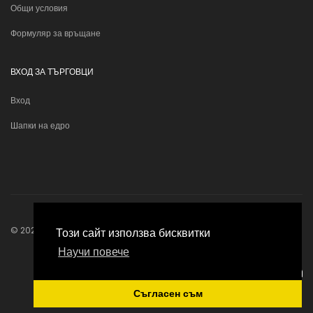
Общи условия
Формуляр за връщане
ВХОД ЗА ТЪРГОВЦИ
Вход
Шапки на едро
© 2026
Bonhats
. Всички права запазени.
Този сайт използва бисквитки
Научи повече
Изработка онлайн магазин
Съгласен съм