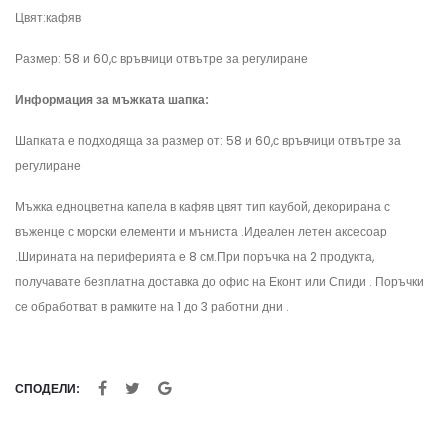
Цвят:кафяв
Размер: 58 и 60,с връвчици отвътре за регулиране
Информация за мъжката шапка:
Шапката е подходяща за размер от: 58 и 60,с връвчици отвътре за
регулиране
Мъжка едноцветна капела в кафяв цвят тип каубой, декорирана с
въженце с морски елементи и мъниста .Идеален летен аксесоар
.Ширината на периферията е 8 см.При поръчка на 2 продукта,
получавате безплатна доставка до офис на Еконт или Спиди . Поръчки
се обработват в рамките на 1 до 3 работни дни .
СПОДЕЛИ: