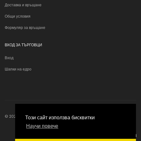
Доставка и връщане
Общи условия
Формуляр за връщане
ВХОД ЗА ТЪРГОВЦИ
Вход
Шапки на едро
© 2026
Bonhats
. Всички права запазени.
Този сайт използва бисквитки
Научи повече
Изработка онлайн магазин