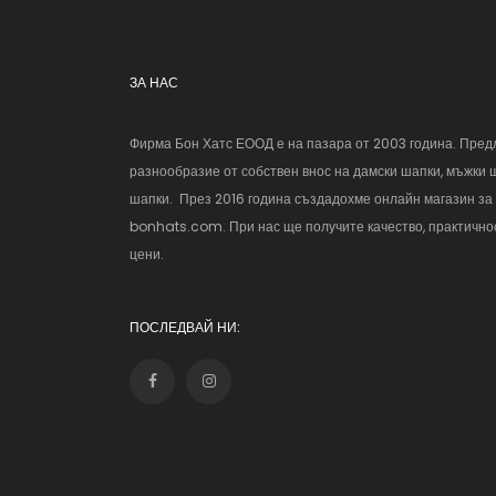
ЗА НАС
Фирма Бон Хатс ЕООД е на пазара от 2003 година. Пред
разнообразие от собствен внос на дамски шапки, мъжки 
шапки. През 2016 година създадохме онлайн магазин за
bonhats.com. При нас ще получите качество, практичнос
цени.
ПОСЛЕДВАЙ НИ: