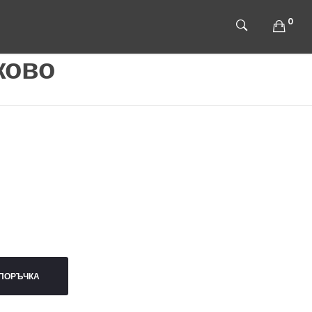
0
жово
ПОРЪЧКА