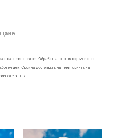
ащане
ера с наложен платеж. Обработването на поръчките се
работен ден.
Срок на доставката на територията на
олзвате от тях.