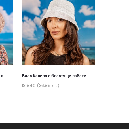
 в
Бяла Капела с блестящи пайети
Кафява Капе
18.84€ (36.85 лв.)
12.12€ (23.7