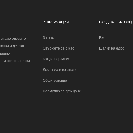
ИНФОРМАЦИЯ
ВХОД ЗА ТЪРГОВЦ
За нас
Вход
лагаме огромно
шапки и детски
Свържете се с нас
Шапки на едро
 шапки
Как да поръчам
т и стил на ниски
Доставка и връщане
Общи условия
Формуляр за връщане