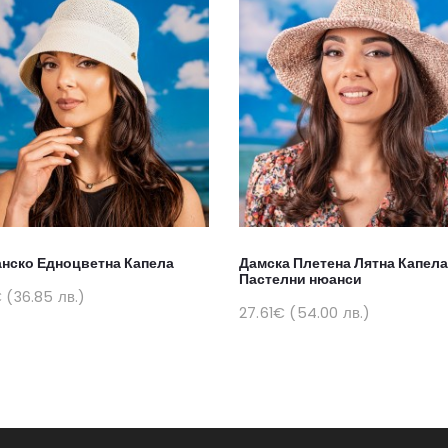
нско Едноцветна Капела
Дамска Плетена Лятна Капела
Пастелни нюанси
 (36.85 лв.)
27.61€ (54.00 лв.)