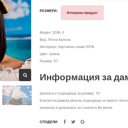
РАЗМЕРИ:
Изчерпан продукт
Модел: 2018-2
Вид: Лятна Капела
Материал: Хартиена слама 100%
Цвят: бежов
Размер: 57
Информация за да
Шапката е подходяща за размер : 57
Елегантна дамска капела, подходяща за яркото лятн
уникална и допринася за стилната Ви визия.
СПОДЕЛИ: