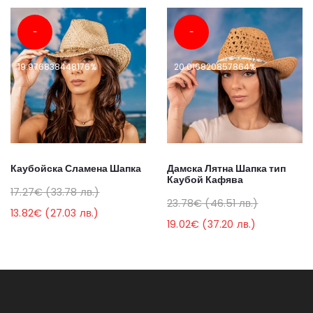
-
-
19.976838448176%
20.016820857864%
Каубойска Сламена Шапка
Дамска Лятна Шапка тип
Каубой Кафява
17.27€ (33.78 лв.)
23.78€ (46.51 лв.)
13.82€ (27.03 лв.)
19.02€ (37.20 лв.)