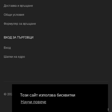
Доставка и връщане
Общи условия
Формуляр за връщане
ВХОД ЗА ТЪРГОВЦИ
Вход
Шапки на едро
© 2026
Bonhats
. Всички права запазени.
Този сайт използва бисквитки
Научи повече
Изработка онлайн магазин