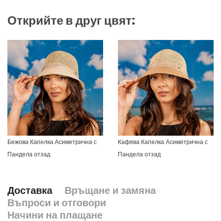
Открийте в друг цвят:
Бежова Капелка Асиметрична с
Кафява Капелка Асиметрична с
Пандела отзад
Пандела отзад
Доставка
Връщане и замяна
Въпроси и отговори
Начини на плащане