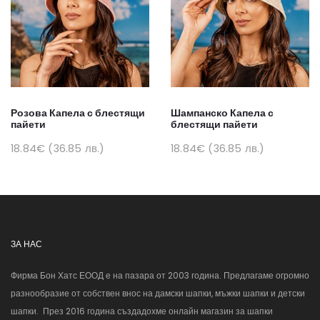
Розова Капела с блестящи
Шампанско Капела с
пайети
блестящи пайети
18.84€ (36.85 лв.)
18.84€ (36.85 лв.)
ЗА НАС
Фирма Бон Хатс ЕООД е на пазара от 2003 година. Предлагаме огромно
разнообразие от собствен внос на дамски шапки, мъжки шапки и детски
шапки. През 2016 година създадохме онлайн магазин за шапки