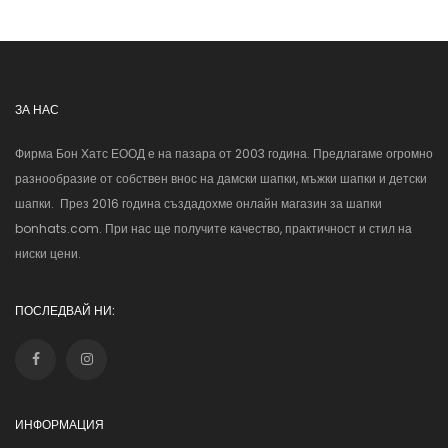
ЗА НАС
Фирма Бон Хатс ЕООД е на пазара от 2003 година. Предлагаме огромно
разнообразие от собствен внос на дамски шапки, мъжки шапки и детски
шапки. През 2016 година създадохме онлайн магазин за шапки
bonhats.com. При нас ще получите качество, практичност и стил на
ниски цени.
ПОСЛЕДВАЙ НИ:
ИНФОРМАЦИЯ