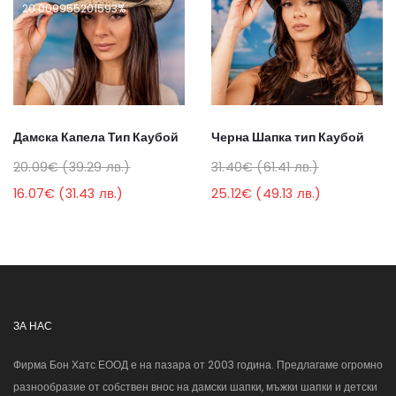
20.009955201593%
Дамска Капела Тип Каубой
Черна Шапка тип Каубой
20.09€ (39.29 лв.)
31.40€ (61.41 лв.)
16.07€ (31.43 лв.)
25.12€ (49.13 лв.)
ЗА НАС
Фирма Бон Хатс ЕООД е на пазара от 2003 година. Предлагаме огромно
разнообразие от собствен внос на дамски шапки, мъжки шапки и детски