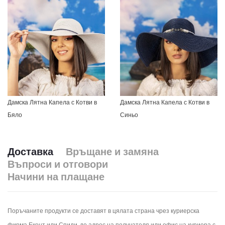
Дамска Лятна Капела с Котви в
Дамска Лятна Капела с Котви в
Бяло
Синьо
Доставка
Връщане и замяна
Въпроси и отговори
Начини на плащане
Поръчаните продукти се доставят в цялата страна чрез куриерска
фирма Еконт или Спиди, до адрес на получателя или офис на куриера с