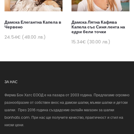
Дамска Елегантна Капела в
Дамска Лятна Кафява
Червено
Капела със Синя лента на
едри бели точки
24.54€ (48.00 лв.)
15.34€ (30.00 лв.)
ЗА НАС
Фирма Бон Хатс ЕООД е на пазара от 2003 година. Предлагаме огромно
разнообразие от собствен внос на дамски шапки, мъжки шапки и детски
шапки. През 2016 година създадохме онлайн магазин за шапки
bonhats.com. При нас ще получите качество, практичност и стил на
ниски цени.