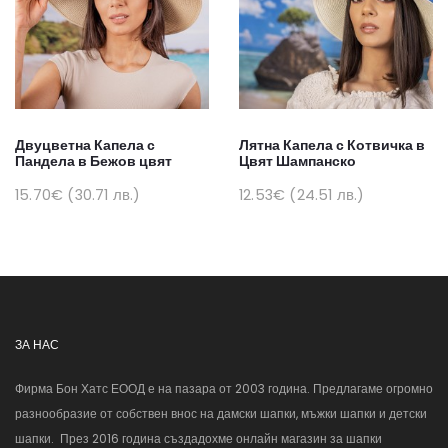
Двуцветна Капела с
Лятна Капела с Котвичка в
Пандела в Бежов цвят
Цвят Шампанско
15.70€ (30.71 лв.)
12.53€ (24.51 лв.)
ЗА НАС
Фирма Бон Хатс ЕООД е на пазара от 2003 година. Предлагаме огромно
разнообразие от собствен внос на дамски шапки, мъжки шапки и детски
шапки. През 2016 година създадохме онлайн магазин за шапки