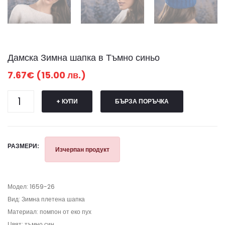
Дамска Зимна шапка в Тъмно синьо
7.67€ (15.00 лв.)
+ КУПИ
БЪРЗА ПОРЪЧКА
РАЗМЕРИ:
Изчерпан продукт
Модел: 1659-26
Вид: Зимна плетена шапка
Материал: помпон от еко пух
Цвят: тъмно син