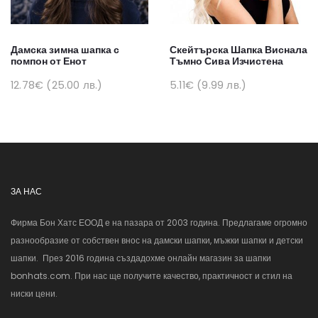
Дамска зимна шапка с
Скейтърска Шапка Виснала
помпон от Енот
Тъмно Сива Изчистена
12.78€ (25.00 лв.)
5.11€ (9.99 лв.)
ЗА НАС
Фирма Бон Хатс ЕООД е на пазара от 2003 година. Предлагаме огромно
разнообразие от собствен внос на дамски шапки, мъжки шапки и детски
шапки. През 2016 година създадохме онлайн магазин за шапки
bonhats.com. При нас ще получите качество, практичност и стил на
ниски цени.