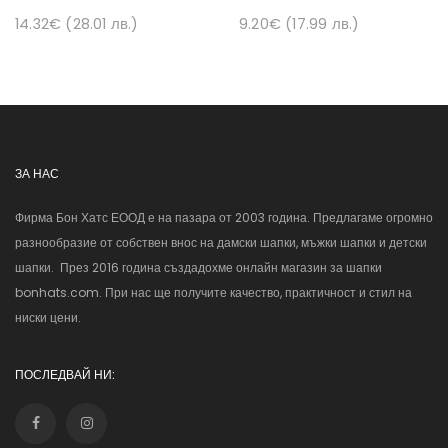
14.32€ (28.01 лв.)
9.20€ (17.99 лв.)
ЗА НАС
Фирма Бон Хатс ЕООД е на пазара от 2003 година. Предлагаме огромно
разнообразие от собствен внос на дамски шапки, мъжки шапки и детски
шапки. През 2016 година създадохме онлайн магазин за шапки
bonhats.com. При нас ще получите качество, практичност и стил на
ниски цени.
ПОСЛЕДВАЙ НИ: