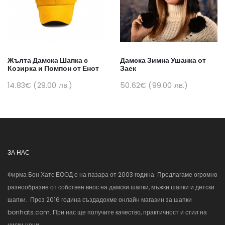
Жълта Дамска Шапка с
Дамска Зимна Ушанка от
Козирка и Помпон от Енот
Заек
14.83€ (29.00 лв.)
50.62€ (99.00 лв.)
ЗА НАС
Фирма Бон Хатс ЕООД е на пазара от 2003 година. Предлагаме огромно
разнообразие от собствен внос на дамски шапки, мъжки шапки и детски
шапки. През 2016 година създадохме онлайн магазин за шапки
bonhats.com. При нас ще получите качество, практичност и стил на
ниски цени.