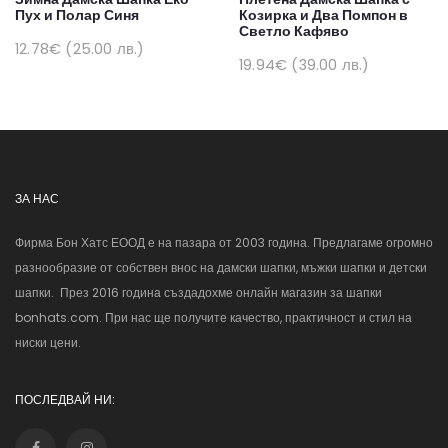
Пух и Полар Синя
Козирка и Два Помпон в
Светло Кафяво
12.78€ (25.00 лв.)
19.94€ (39.00 лв.)
ЗА НАС
Фирма Бон Хатс ЕООД е на пазара от 2003 година. Предлагаме огромно
разнообразие от собствен внос на дамски шапки, мъжки шапки и детски
шапки. През 2016 година създадохме онлайн магазин за шапки
bonhats.com. При нас ще получите качество, практичност и стил на
ниски цени.
ПОСЛЕДВАЙ НИ: