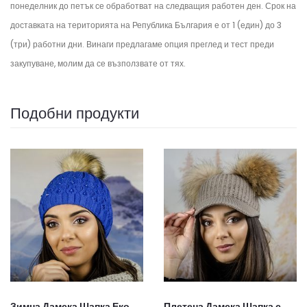
понеделник до петък се обработват на следващия работен ден.
Срок на
доставката на територията на Република България е от 1 (един) до 3
(три) работни дни. Винаги предлагаме опция преглед и тест преди
закупуване, молим да се възползвате от тях.
Подобни продукти
Зимна Дамска Шапка Еко
Плетена Дамска Шапка с