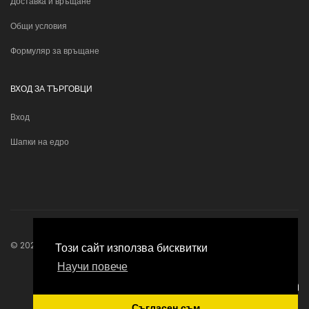
Доставка и връщане
Общи условия
Формуляр за връщане
ВХОД ЗА ТЪРГОВЦИ
Вход
Шапки на едро
© 2026
Bonhats
. Всички права запазени.
Този сайт използва бисквитки
Научи повече
Изработка онлайн магазин
Съгласен съм