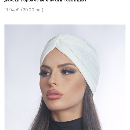
Дамски тюрбан с перлички в Розов цвят
19.94 € (39.00 лв.)