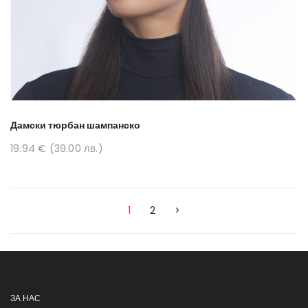
Дамски тюрбан шампанско
19.94 € (39.00 лв.)
1
2
>
ЗА НАС