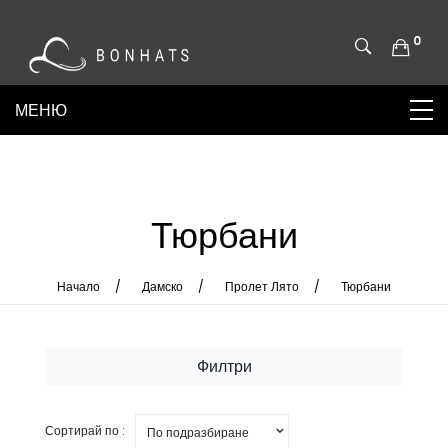
0
Тюрбани
Начало
Дамско
Пролет Лято
Тюрбани
Филтри
Сортирай по :