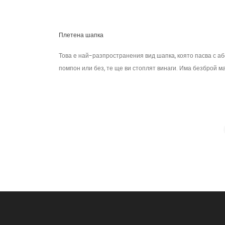
Плетена шапка
Това е най-разпространения вид шапка, която пасва с аб
помпон или без, те ще ви стоплят винаги. Има безброй ма