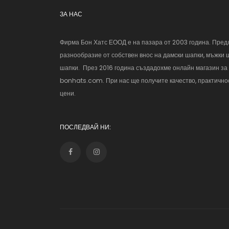
ЗА НАС
Фирма Бон Хатс ЕООД е на пазара от 2003 година. Пред
разнообразие от собствен внос на дамски шапки, мъжки 
шапки. През 2016 година създадохме онлайн магазин за
bonhats.com. При нас ще получите качество, практичнос
цени.
ПОСЛЕДВАЙ НИ: