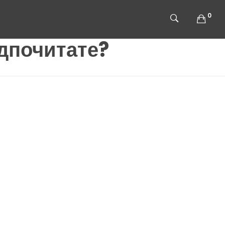
0
едпочитате?