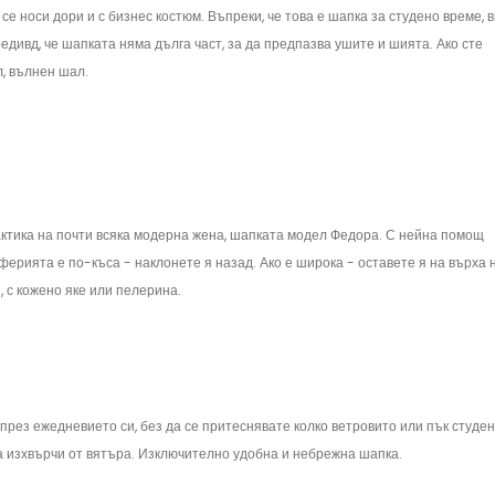
е носи дори и с бизнес костюм. Въпреки, че това е шапка за студено време, 
едивд, че шапката няма дълга част, за да предпазва ушите и шията. Ако сте
л, вълнен шал.
актика на почти всяка модерна жена, шапката модел Федора. С нейна помощ
ерията е по-къса - наклонете я назад. Ако е широка - оставете я на върха 
, с кожено яке или пелерина.
 през ежедневието си, без да се притеснявате колко ветровито или пък студен
да изхвърчи от вятъра. Изключително удобна и небрежна шапка.