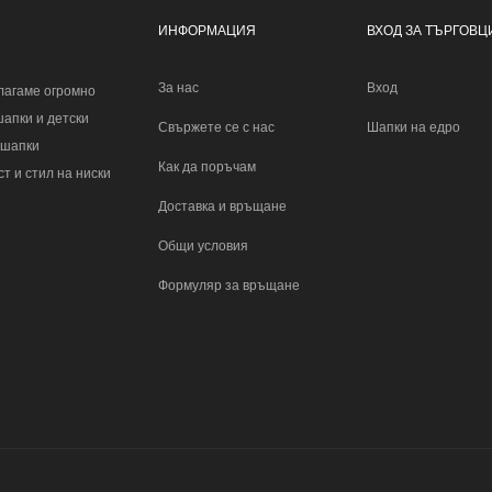
ИНФОРМАЦИЯ
ВХОД ЗА ТЪРГОВЦ
За нас
Вход
лагаме огромно
шапки и детски
Свържете се с нас
Шапки на едро
 шапки
Как да поръчам
т и стил на ниски
Доставка и връщане
Общи условия
Формуляр за връщане