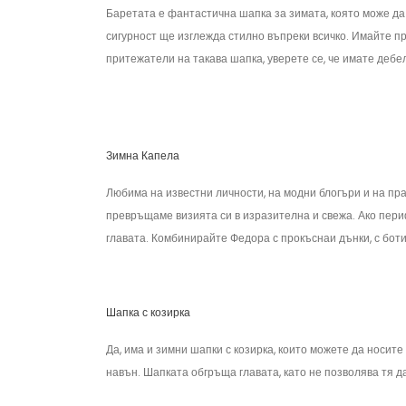
Баретата е фантастична шапка за зимата, която може да с
сигурност ще изглежда стилно въпреки всичко. Имайте пр
притежатели на такава шапка, уверете се, че имате дебе
Зимна Капела
Любима на известни личности, на модни блогъри и на пр
превръщаме визията си в изразителна и свежа. Ако периф
главата. Комбинирайте Федора с прокъснаи дънки, с боти
Шапка с козирка
Да, има и зимни шапки с козирка, които можете да носите
навън. Шапката обгръща главата, като не позволява тя 