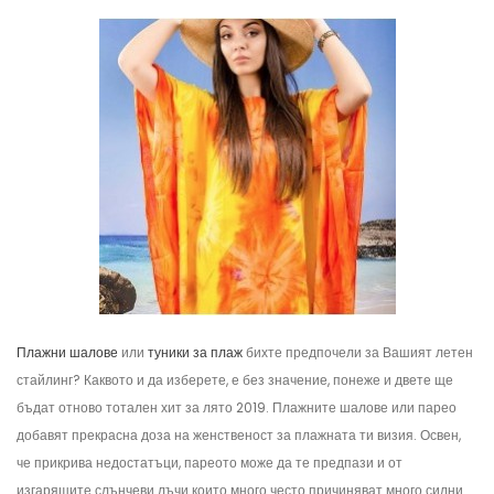
Плажни шалове
или
туники за плаж
бихте предпочели за Вашият летен
стайлинг? Каквото и да изберете, е без значение, понеже и двете ще
бъдат отново тотален хит за лято 2019. Плажните шалове или парео
добавят прекрасна доза на женственост за плажната ти визия. Освен,
че прикрива недостатъци, пареото може да те предпази и от
изгарящите слънчеви лъчи които много често причиняват много силни