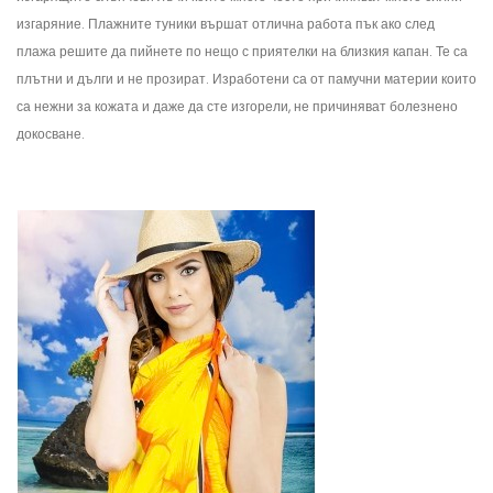
изгаряние. Плажните туники вършат отлична работа пък ако след
плажа решите да пийнете по нещо с приятелки на близкия капан. Те са
плътни и дълги и не прозират. Изработени са от памучни материи които
са нежни за кожата и даже да сте изгорели, не причиняват болезнено
докосване.